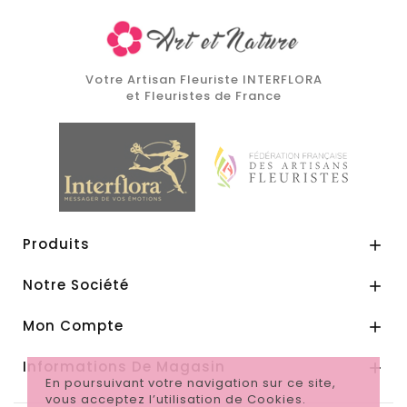
Votre Artisan Fleuriste INTERFLORA
et Fleuristes de France
Produits

Notre Société

Mon Compte

Informations De Magasin

En poursuivant votre navigation sur ce site,
vous acceptez l’utilisation de Cookies.